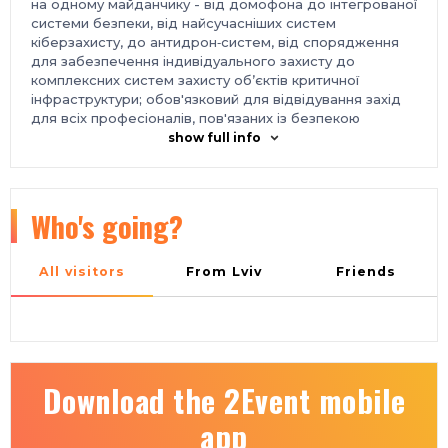
на одному майданчику - від домофона до інтегрованої
системи безпеки, від найсучасніших систем
кіберзахисту, до антидрон‑систем, від спорядження
для забезпечення індивідуального захисту до
комплексних систем захисту об’єктів критичної
інфраструктури; обов'язковий для відвідування захід
для всіх професіоналів, пов'язаних із безпекою
громадян та держави, інфраструктури та режимних
show full info
об’єктів - спільне проведення із виставкою «Технології
захисту/Пожтех» та найбільшою промисловою
виставкою в Україні «Міжнародний промисловий
форум» найкраще місце для прем'єрних показів та
Who's going?
презентацій - професійне відвідування, увага
провідних ЗМІ. вдале розташування у 10 хвилинах пішки
від метро; безпечний простір - у разі виникнення
All visitors
From Lviv
Friends
повітряних тривог, Міжнародний виставковий центр
обладнаний підземними укриттями;
ЦІЛЬОВА АУДИТОРІЯ
компанії, що займаються проектуванням, монтажем,
інтеграцією та продажем систем безпеки охоронні
Download the 2Event mobile
компанії менеджери з безпеки найвищої та середньої
ланки приватних підприємств різних сфер економіки,
app
режимних об'єктів та об'єктів критичної