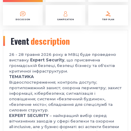
DISCUSSION
GAMIFICATION
TRIP PLAN
Event
description
26 - 28 травня 2026 року в МВЦ буде проведено
виставку
Expert Security
, що присвячена
громадській безпеці, безпеці бізнесу та об'єктів
критичної інфраструктури.
ТЕМАТИКА
Відеоспостереження; контроль доступу;
протипожежний захист; охорона периметру; захист
інформації, кібербезпека; сигналізація і
оповіщення; системи «безпечний будинок»,
«безпечне місто»; обладнання для спецслужб та
силових структур.
EXPERT SECURITY
– найкращий вибір серед
вітчизняних заходів у сфері безпеки та охорони
all‑inclusive, але у бузнес‑форматі: всі аспекти безпеки