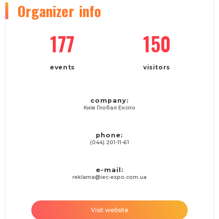
Organizer
info
177
150
events
visitors
company:
Київ Глобал Експо
phone:
(044) 201-11-61
e-mail:
reklama@iec-expo.com.ua
Visit website