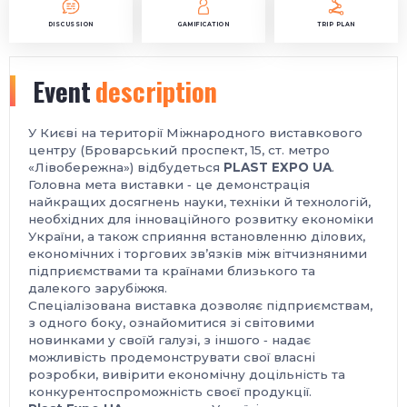
DISCUSSION
GAMIFICATION
TRIP PLAN
Event
description
У Києві на території Міжнародного виставкового
центру (Броварський проспект, 15, ст. метро
«Лівобережна») відбудеться
PLAST EXPO UA
.
Головна мета виставки ‑ це демонстрація
найкращих досягнень науки, техніки й технологій,
необхідних для інноваційного розвитку економіки
України, а також сприяння встановленню ділових,
економічних і торгових зв’язків між вітчизняними
підприємствами та країнами близького та
далекого зарубіжжя.
Спеціалізована виставка дозволяє підприємствам,
з одного боку, ознайомитися зі світовими
новинками у своїй галузі, з іншого ‑ надає
можливість продемонструвати свої власні
розробки, вивірити економічну доцільність та
конкурентоспроможність своєї продукції.