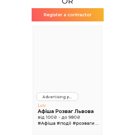
OR
Register a contractor
Advertising platforms
Lviv
Афіша Розваг Львова
від 100₴ - до 980₴
#Афіша
#події
#розваги
#клуби
#рестор