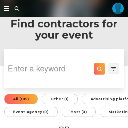
Find contractors for
your event
All (105)
Other (1)
Advertising platf
Event-agency (0)
Host (0)
Marketin