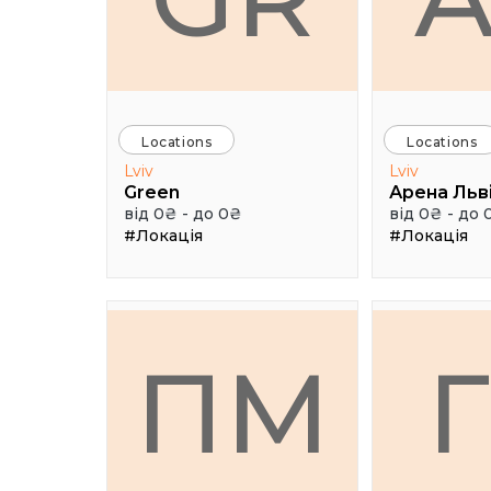
Locations
Locations
Lviv
Lviv
Green
Арена Льв
від 0₴ - до 0₴
від 0₴ - до 
#Локація
#Локація
ПМ