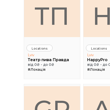
ТП
Locations
Locations
Lviv
Lviv
Театр пива Правда
HappyPro
від 0₴ - до 0₴
від 0₴ - до 
#Локація
#Локація
GR