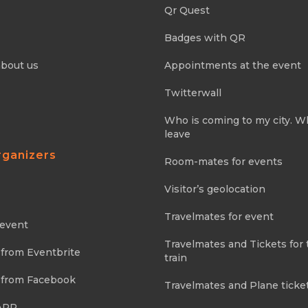
Qr Quest
Badges with QR
about us
Appointments at the event
Twitterwall
Who is coming to my city. 
leave
rganizers
Room-mates for events
Visitor’s geolocation
Travelmates for event
 event
Travelmates and Tickets for 
 from Eventbrite
train
 from Facebook
Travelmates and Plane ticke
APP