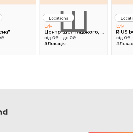
Ш
Locations
Locat
Lviv
Lviv
ена"
Центр Шептицького, 1 поверх, паркова аудиторія
RIUS b
0₴
від 0₴ - до 0₴
від 0₴ 
#Локація
#Локац
nd