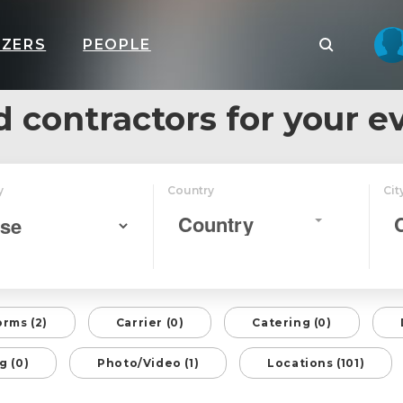
IZERS
PEOPLE
d contractors for your e
y
Country
Cit
Country
orms (2)
Carrier (0)
Catering (0)
g (0)
Photo/Video (1)
Locations (101)