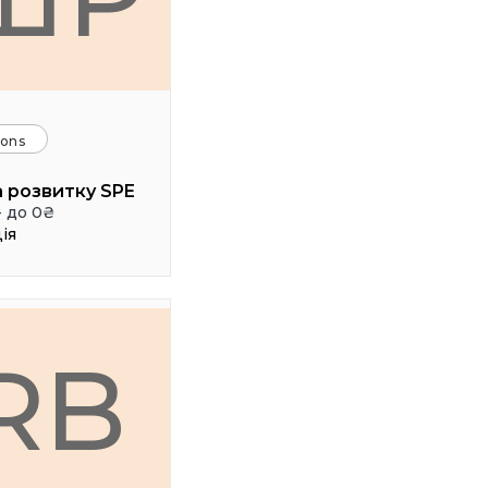
ions
 розвитку SPE
- до 0₴
ія
RB