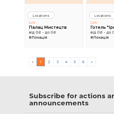
Locations
Locations
Lviv
Lviv
Палац Мистецтв
Готель "Ір
від 0₴ - до 0₴
від 0₴ - до 
#Локація
#Локація
«
1
2
3
4
5
6
»
Subscribe for actions a
announcements