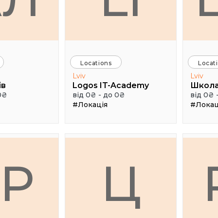
Locations
Locat
Lviv
Lviv
ів
Logos IT-Academy
Школа
0₴
від 0₴ - до 0₴
від 0₴ 
#Локація
#Локац
ГР
Ц