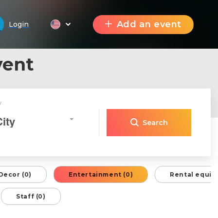
Add an event
Login
vent
y
City
Search
Decor (0)
Entertainment (0)
Rental equip
Staff (0)