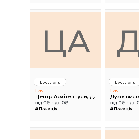
ЦА
Locations
Locations
Lviv
Lviv
Центр Архітектури, Дизайну та Урбаністики Порохова ВЕЖА
від 0₴ - до 0₴
від 0₴ - до 
#Локація
#Локація