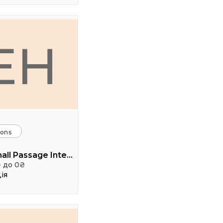
EH
ions
Event hall Passage Interdit
- до 0₴
ія