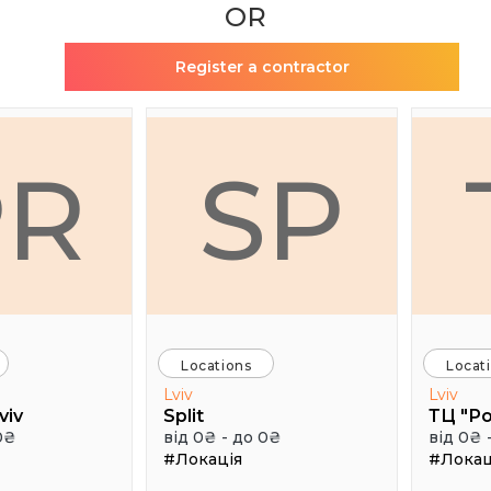
OR
Register a contractor
PR
SP
Locations
Locat
Lviv
Lviv
viv
Split
ТЦ "Р
0₴
від 0₴ - до 0₴
від 0₴ 
#Локація
#Локац