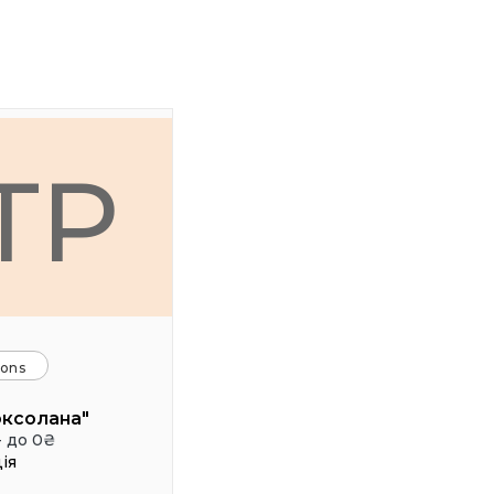
ТР
ions
оксолана"
- до 0₴
ія