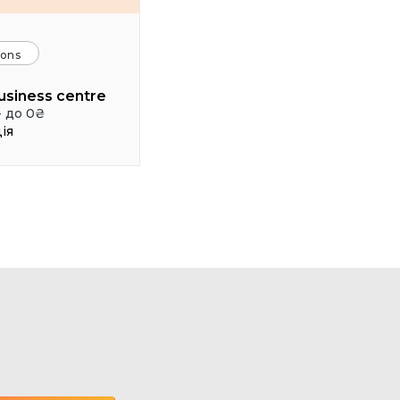
ions
usiness centre
- до 0₴
ія