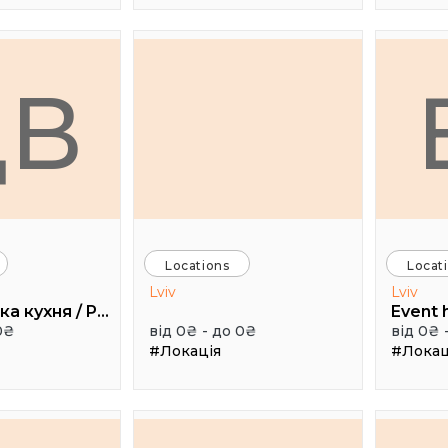
ДВ
Locations
Locat
Lviv
Lviv
Дуже висока кухня / Pretty High Kitchen
0₴
від 0₴ - до 0₴
від 0₴ 
#Локація
#Локац