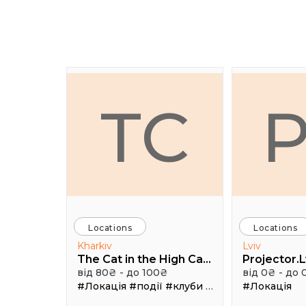
TC
Locations
Locations
Kharkiv
Lviv
The Cat in the High Castle
Projector.L
від 80₴ - до 100₴
від 0₴ - до 
#Локація
#події
#клуби
#Зал
#Локація