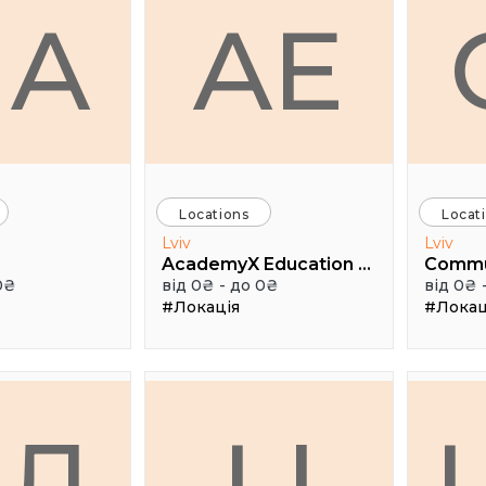
HA
AE
Locations
Locat
Lviv
Lviv
AcademyX Education Hub
Comm
0₴
від 0₴ - до 0₴
від 0₴ 
#Локація
#Локац
АЛ
LI