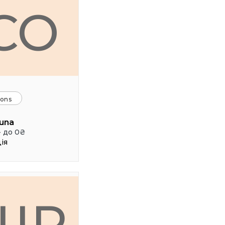
CO
ions
una
- до 0₴
ія
ШР