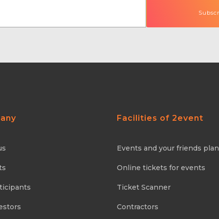
any
Facilities of 2event
us
Events and your friends pla
ts
Online tickets for events
ticipants
Ticket Scanner
estors
Contractors