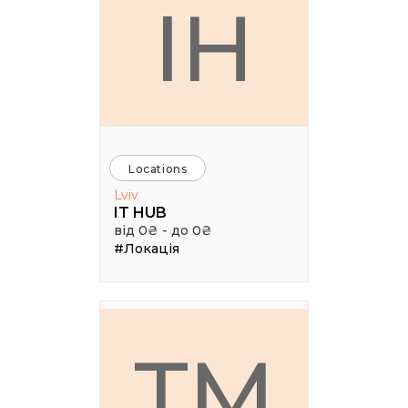
IH
Locations
Lviv
IT HUB
від 0₴ - до 0₴
#Локація
TM