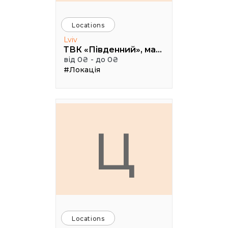
Locations
Lviv
ТВК «Південний», малий конференц зал
від 0₴ - до 0₴
#Локація
Ц
Locations