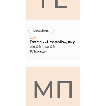
Locations
Lviv
Готель «Leopolis», внутрішній дворик, вул. Театральна, 16, м. Львів
від 0₴ - до 0₴
#Локація
МП