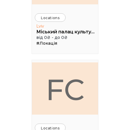
Locations
Lviv
Міський палац культури імені Гната Хоткевича, мала зала
від 0₴ - до 0₴
#Локація
FC
Locations