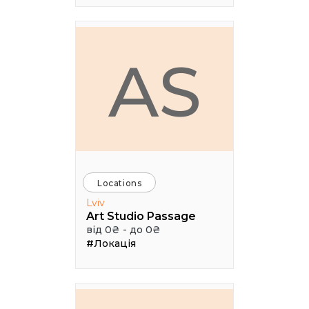
AS
Locations
Lviv
Art Studio Passage
від 0₴ - до 0₴
#Локація