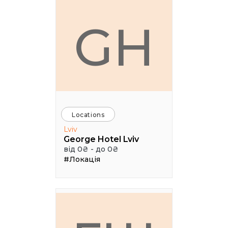
GH
Locations
Lviv
George Hotel Lviv
від 0₴ - до 0₴
#Локація