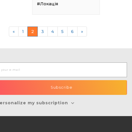
#Локація
«
1
2
3
4
5
6
»
ersonalize my subscription