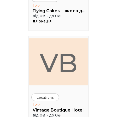
Lviv
Flying Cakes - школа дизайну
від 0₴ - до 0₴
#Локація
VB
Locations
Lviv
Vintage Boutique Hotel
від 0₴ - до 0₴