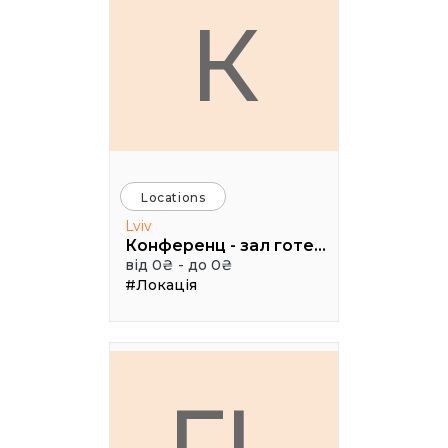
К
Locations
Lviv
Конференц - зал готелю ТАУРУС
від 0₴ - до 0₴
#Локація
ГL