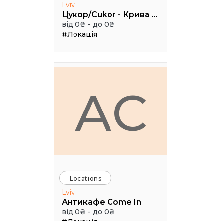
Lviv
Цукор/Cukor - Крива Липа, 3
від 0₴ - до 0₴
#Локація
АC
Locations
Lviv
Антикафе Come In
від 0₴ - до 0₴