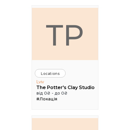
TP
Locations
Lviv
The Potter's Clay Studio
від 0₴ - до 0₴
#Локація