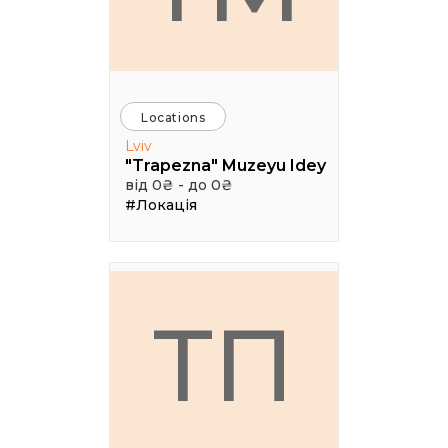
Locations
Lviv
"Trapezna" Muzeyu Idey
від 0₴ - до 0₴
#Локація
ТП