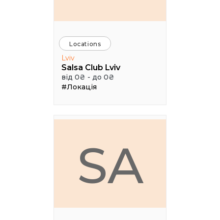
Locations
Lviv
Salsa Club Lviv
від 0₴ - до 0₴
#Локація
SA