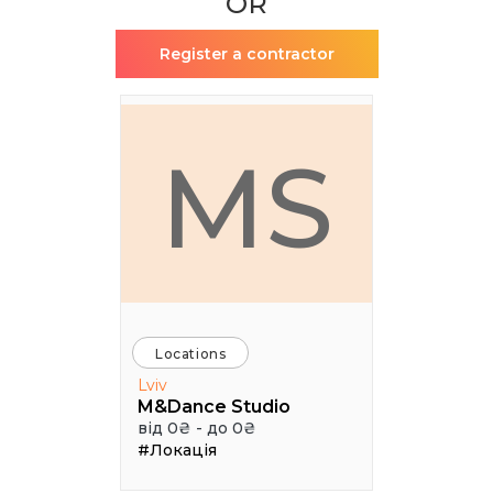
OR
Register a contractor
MS
Locations
Lviv
M&Dance Studio
від 0₴ - до 0₴
#Локація