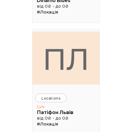
Dinamo Blues
від 0₴ - до 0₴
#Локація
ПЛ
Locations
Lviv
Патіфон Львів
від 0₴ - до 0₴
#Локація