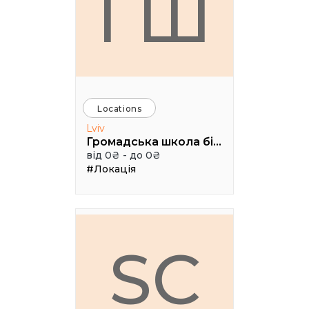
ГШ
Locations
Lviv
Громадська школа бізнесу
від 0₴ - до 0₴
#Локація
SC