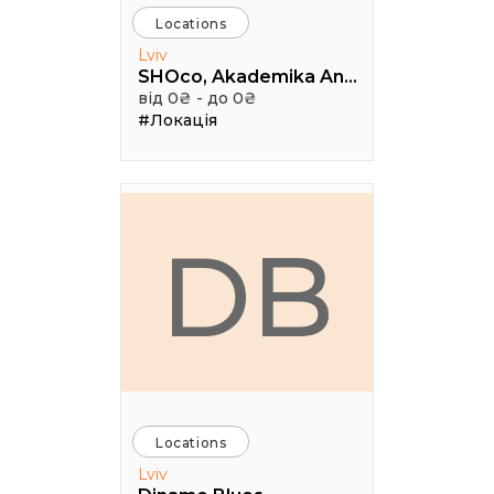
Locations
Lviv
SHOco, Akademika Andriya Sakharova Street, Lviv, Lviv Oblast, Ukraine
від 0₴ - до 0₴
#Локація
DB
Locations
Lviv