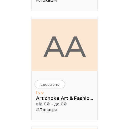
#Локація
AA
Locations
Lviv
Artichoke Art & Fashion School
від 0₴ - до 0₴
#Локація